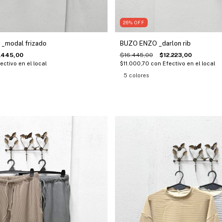
26
%
OFF
_modal frizado
BUZO ENZO _darlon rib
.445,00
$16.445,00
$12.223,00
ectivo en el local
$11.000,70
con
Efectivo en el local
5 colores