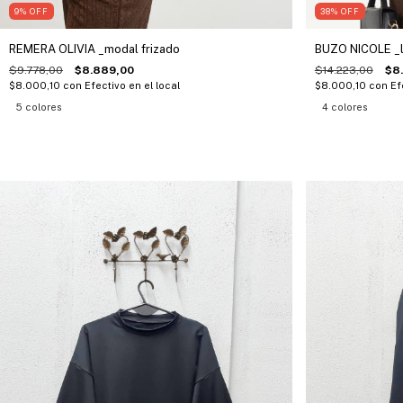
9
%
OFF
38
%
OFF
REMERA OLIVIA _modal frizado
BUZO NICOLE _l
$9.778,00
$8.889,00
$14.223,00
$8
$8.000,10
con
Efectivo en el local
$8.000,10
con
Ef
5 colores
4 colores