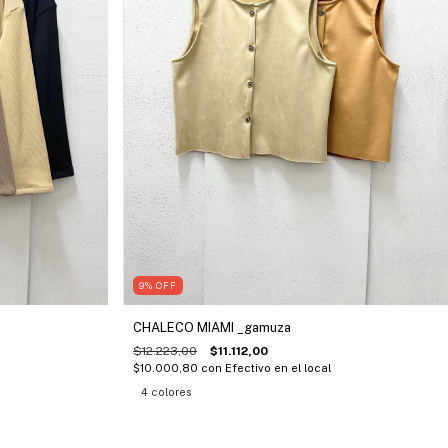
9
%
OFF
CHALECO MIAMI _gamuza
$12.223,00
$11.112,00
$10.000,80
con
Efectivo en el local
4 colores