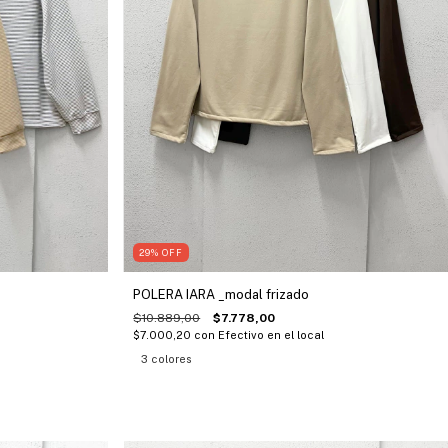
29
%
OFF
POLERA IARA _modal frizado
$10.889,00
$7.778,00
$7.000,20
con
Efectivo en el local
3 colores