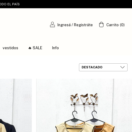
ODO EL PAÍS
Ingresá
/
Registráte
Carrito
(
0
)
vestidos
🔥 SALE
Info