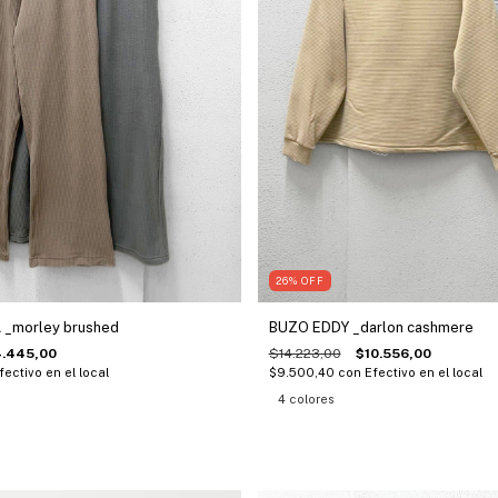
26
%
OFF
 _morley brushed
BUZO EDDY _darlon cashmere
4.445,00
$14.223,00
$10.556,00
fectivo en el local
$9.500,40
con
Efectivo en el local
4 colores