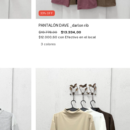
33
%
OFF
PANTALÓN DAVE _darlon rib
$19.778,00
$13.334,00
$12.000,60
con
Efectivo en el local
3 colores