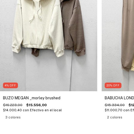
4
%
OFF
20
%
OFF
BUZO MEGAN _morley brushed
BABUCHA LONDO
$16.223,00
$15.556,00
$15.334,00
$1
$14.000,40
con
Efectivo en el local
$11.000,70
con
Ef
3 colores
2 colores