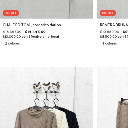
23
%
OFF
13
%
OFF
CHALECO TOM _corderito darlon
REMERA BRUNA 
$18.667,00
$14.445,00
$10.889,00
$9
$13.000,50
con
Efectivo en el local
$8.500,50
con
Ef
2 colores
4 colores