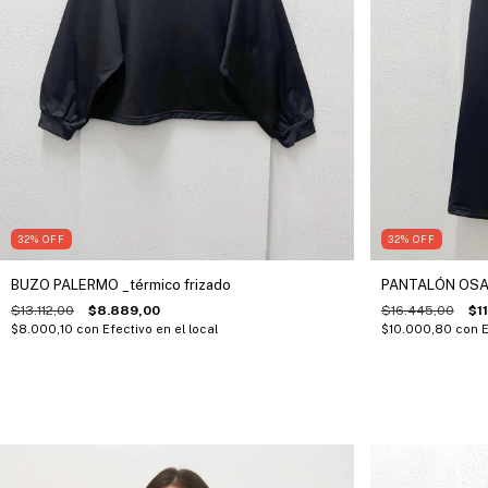
32
%
OFF
32
%
OFF
BUZO PALERMO _térmico frizado
PANTALÓN OSAK
$13.112,00
$8.889,00
$16.445,00
$11
$8.000,10
con
Efectivo en el local
$10.000,80
con
E