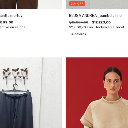
20
%
OFF
anilla morley
BLUSA ANDREA _bambula lino
.889,00
$15.334,00
$12.223,00
ectivo en el local
$11.000,70
con
Efectivo en el local
4 colores