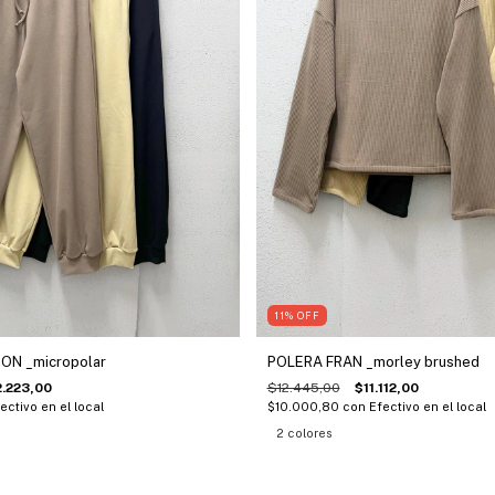
11
%
OFF
N _micropolar
POLERA FRAN _morley brushed
2.223,00
$12.445,00
$11.112,00
ectivo en el local
$10.000,80
con
Efectivo en el local
2 colores