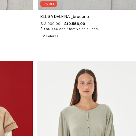
12
%
OFF
BLUSA DELFINA _broderie
$12.000,00
$10.556,00
$9.500,40
con
Efectivo en el local
2 colores