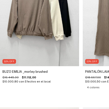
32
%
OFF
23
%
OFF
BUZO EMILIA _morley brushed
PANTALÓN LAIA
$16.445,00
$11.112,00
$18.667,00
$1
$10.000,80
con
Efectivo en el local
$13.000,50
con
E
4 colores