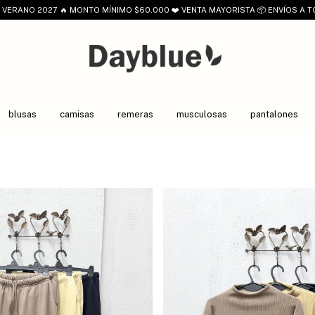
VERANO 2027 🔥 MONTO MÍNIMO $60.000 ❤️ VENTA MAYORISTA 📦 ENVÍOS A T
blusas
camisas
remeras
musculosas
pantalones