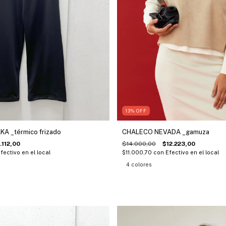
13
%
OFF
A _térmico frizado
CHALECO NEVADA _gamuza
.112,00
$14.000,00
$12.223,00
fectivo en el local
$11.000,70
con
Efectivo en el local
4 colores