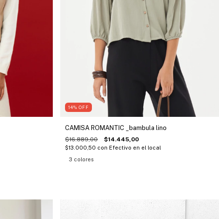
14
%
OFF
CAMISA ROMANTIC _bambula lino
$16.889,00
$14.445,00
$13.000,50
con
Efectivo en el local
3 colores