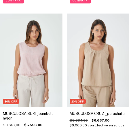
COMPRAR
COMPRAR
20
%
OFF
36
%
OFF
MUSCULOSA CRUZ _parachute
MUSCULOSA SURI _bambula
nylon
$8.334,00
$6.667,00
$8.667,00
$5.556,00
$6.000,30
con
Efectivo en el local