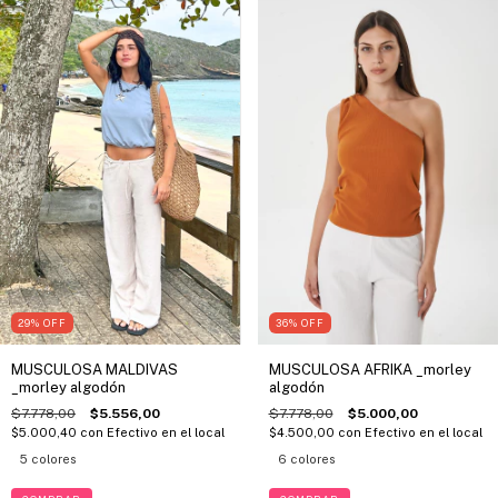
29
%
OFF
36
%
OFF
MUSCULOSA MALDIVAS
MUSCULOSA AFRIKA _morley
_morley algodón
algodón
$7.778,00
$5.556,00
$7.778,00
$5.000,00
$5.000,40
con
Efectivo en el local
$4.500,00
con
Efectivo en el local
5 colores
6 colores