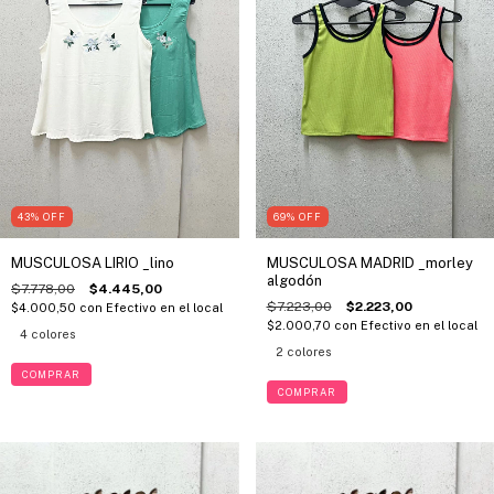
43
%
OFF
69
%
OFF
MUSCULOSA LIRIO _lino
MUSCULOSA MADRID _morley
algodón
$7.778,00
$4.445,00
$7.223,00
$2.223,00
$4.000,50
con
Efectivo en el local
$2.000,70
con
Efectivo en el local
4 colores
2 colores
COMPRAR
COMPRAR