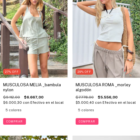
27
%
OFF
29
%
OFF
MUSCULOSA MELIA _bambula
MUSCULOSA ROMA _morley
nylon
algodón
$9.112,00
$6.667,00
$7.778,00
$5.556,00
$6.000,30
con
Efectivo en el local
$5.000,40
con
Efectivo en el local
5 colores
5 colores
COMPRAR
COMPRAR