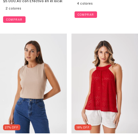
$5.000,40
con
Efectivo en el local
4 colores
2 colores
COMPRAR
COMPRAR
27
%
OFF
18
%
OFF