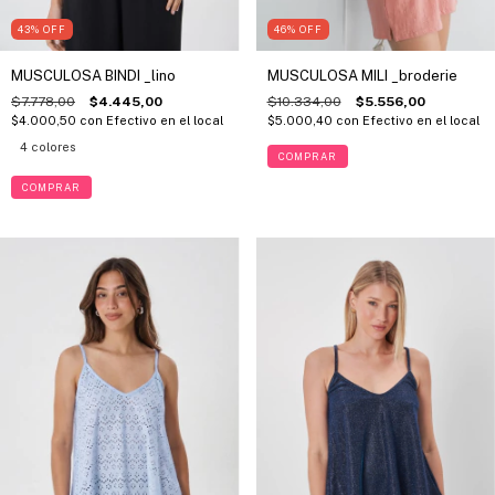
43
%
OFF
46
%
OFF
MUSCULOSA BINDI _lino
MUSCULOSA MILI _broderie
$7.778,00
$4.445,00
$10.334,00
$5.556,00
$4.000,50
con
Efectivo en el local
$5.000,40
con
Efectivo en el local
4 colores
COMPRAR
COMPRAR