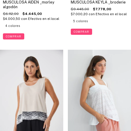
MUSCULOSA AIDEN _morley
MUSCULOSA KEYLA _broderie
algodón
$9.445,00
$7.778,00
$6.112,00
$4.445,00
$7.000,20
con
Efectivo en el local
$4.000,50
con
Efectivo en el local
5 colores
4 colores
COMPRAR
COMPRAR