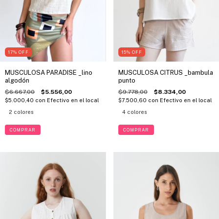
17
%
OFF
15
%
OFF
MUSCULOSA PARADISE _lino
MUSCULOSA CITRUS _bambula
algodón
punto
$6.667,00
$5.556,00
$9.778,00
$8.334,00
$5.000,40
con
Efectivo en el local
$7.500,60
con
Efectivo en el local
2 colores
4 colores
COMPRAR
COMPRAR