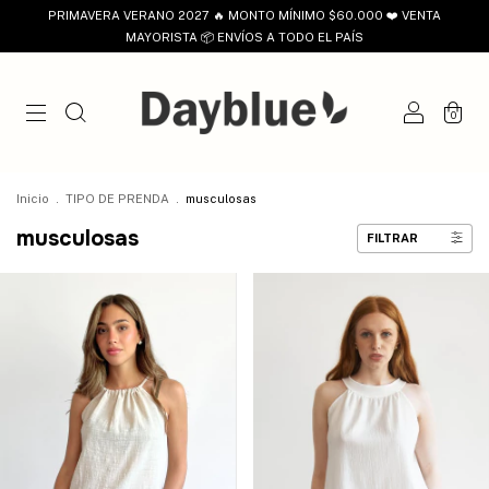
PRIMAVERA VERANO 2027 🔥 MONTO MÍNIMO $60.000 ❤️ VENTA
MAYORISTA 📦 ENVÍOS A TODO EL PAÍS
0
Inicio
.
TIPO DE PRENDA
.
musculosas
musculosas
FILTRAR