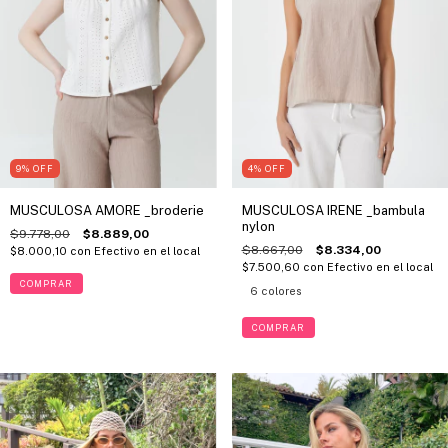
9
%
OFF
4
%
OFF
MUSCULOSA AMORE _broderie
MUSCULOSA IRENE _bambula
nylon
$9.778,00
$8.889,00
$8.667,00
$8.334,00
$8.000,10
con
Efectivo en el local
$7.500,60
con
Efectivo en el local
COMPRAR
6 colores
COMPRAR