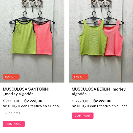
69
%
OFF
67
%
OFF
MUSCULOSA SANTORINI
MUSCULOSA BERLIN _morley
_morley algodón
algodón
$7.223,00
$2.223,00
$6.778,00
$2.223,00
$2.000,70
con
Efectivo en el local
$2.000,70
con
Efectivo en el local
2 colores
COMPRAR
COMPRAR