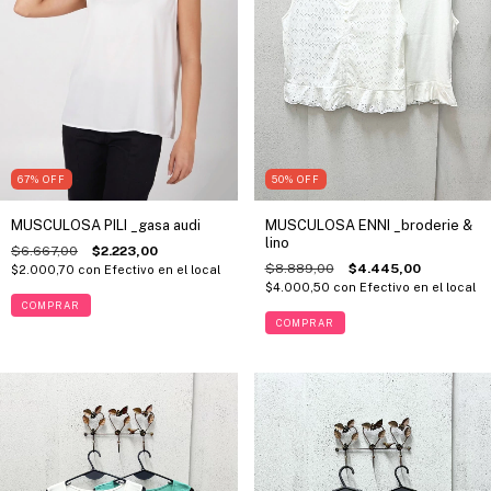
67
%
OFF
50
%
OFF
MUSCULOSA PILI _gasa audi
MUSCULOSA ENNI _broderie &
lino
$6.667,00
$2.223,00
$8.889,00
$4.445,00
$2.000,70
con
Efectivo en el local
$4.000,50
con
Efectivo en el local
COMPRAR
COMPRAR