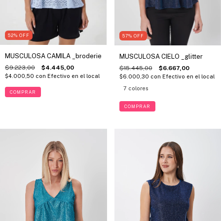
52
%
OFF
57
%
OFF
MUSCULOSA CAMILA _broderie
MUSCULOSA CIELO _glitter
$9.223,00
$4.445,00
$15.445,00
$6.667,00
$4.000,50
con
Efectivo en el local
$6.000,30
con
Efectivo en el local
7 colores
COMPRAR
COMPRAR