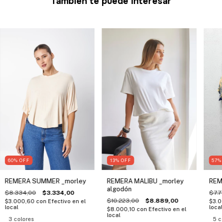
También te puede interesar
60
%
OFF
13
%
OFF
57
REMERA SUMMER _morley
REMERA MALIBU _morley
REM
algodón
$8.334,00
$3.334,00
$7.7
$10.223,00
$8.889,00
$3.000,60
con
Efectivo en el
$3.
local
loca
$8.000,10
con
Efectivo en el
local
3 colores
5 c