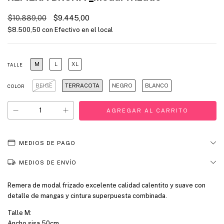
$10.889,00
$9.445,00
$8.500,50
con
Efectivo en el local
M
L
XL
TALLE
BEIGE
TERRACOTA
NEGRO
BLANCO
COLOR
MEDIOS DE PAGO
MEDIOS DE ENVÍO
Remera de modal frizado excelente calidad calentito y suave con
detalle de mangas y cintura superpuesta combinada.
Talle M:
Ancho sisa 50cm