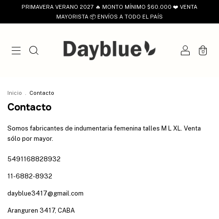
PRIMAVERA VERANO 2027 🔥 MONTO MÍNIMO $60.000 ❤️ VENTA
MAYORISTA 📦 ENVÍOS A TODO EL PAÍS
0
Inicio
.
Contacto
Contacto
Somos fabricantes de indumentaria femenina talles M L XL. Venta
sólo por mayor.
5491168828932
11-6882-8932
dayblue3417@gmail.com
Aranguren 3417, CABA