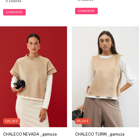
3 colores
COMPRAR
COMPRAR
13
%
OFF
6
%
OFF
CHALECO NEVADA _gamuza
CHALECO TURIN _gamuza