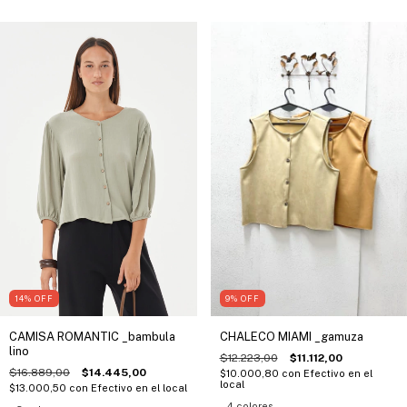
14
%
OFF
9
%
OFF
CAMISA ROMANTIC _bambula
CHALECO MIAMI _gamuza
lino
$12.223,00
$11.112,00
$16.889,00
$14.445,00
$10.000,80
con
Efectivo en el
local
$13.000,50
con
Efectivo en el local
4 colores