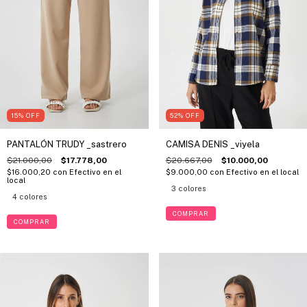
15
%
OFF
52
%
OFF
PANTALÓN TRUDY _sastrero
CAMISA DENIS _viyela
$21.000,00
$17.778,00
$20.667,00
$10.000,00
$16.000,20
con
Efectivo en el
$9.000,00
con
Efectivo en el local
local
3 colores
4 colores
COMPRAR
COMPRAR