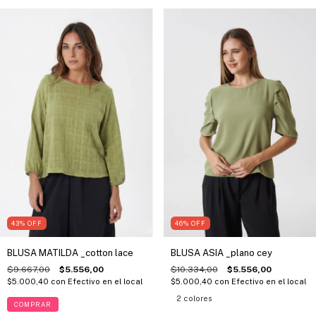
43
%
OFF
46
%
OFF
BLUSA MATILDA _cotton lace
BLUSA ASIA _plano cey
$9.667,00
$5.556,00
$10.334,00
$5.556,00
$5.000,40
con
Efectivo en el local
$5.000,40
con
Efectivo en el local
2 colores
COMPRAR