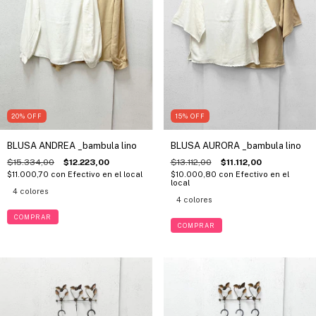
20
%
OFF
15
%
OFF
BLUSA ANDREA _bambula lino
BLUSA AURORA _bambula lino
$15.334,00
$12.223,00
$13.112,00
$11.112,00
$11.000,70
con
Efectivo en el local
$10.000,80
con
Efectivo en el
local
4 colores
4 colores
COMPRAR
COMPRAR