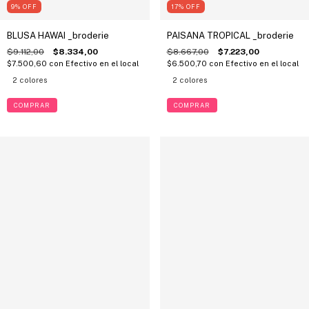
9
%
OFF
17
%
OFF
BLUSA HAWAI _broderie
PAISANA TROPICAL _broderie
$9.112,00
$8.334,00
$8.667,00
$7.223,00
$7.500,60
con
Efectivo en el local
$6.500,70
con
Efectivo en el local
2 colores
2 colores
COMPRAR
COMPRAR