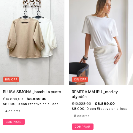
18
%
OFF
13
%
OFF
BLUSA SIMONA _bambula punto
REMERA MALIBU _morley
algodón
$10.889,00
$8.889,00
$10.223,00
$8.889,00
$8.000,10
con
Efectivo en el local
$8.000,10
con
Efectivo en el local
4 colores
5 colores
COMPRAR
COMPRAR