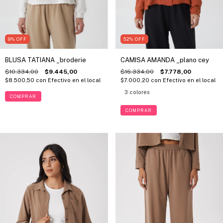
9
%
OFF
52
%
OFF
BLUSA TATIANA _broderie
CAMISA AMANDA _plano cey
$10.334,00
$9.445,00
$16.334,00
$7.778,00
$8.500,50
con
Efectivo en el local
$7.000,20
con
Efectivo en el local
3 colores
COMPRAR
COMPRAR