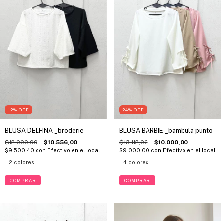
12
%
OFF
24
%
OFF
BLUSA DELFINA _broderie
BLUSA BARBIE _bambula punto
$12.000,00
$10.556,00
$13.112,00
$10.000,00
$9.500,40
con
Efectivo en el local
$9.000,00
con
Efectivo en el local
2 colores
4 colores
COMPRAR
COMPRAR