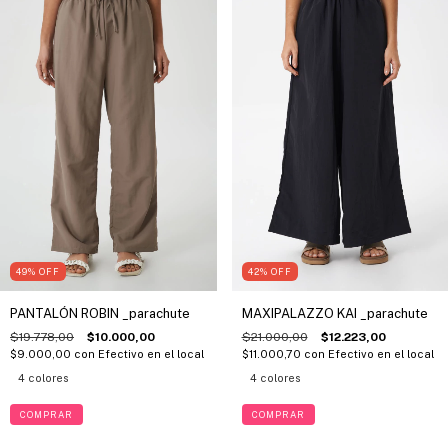
49
%
OFF
42
%
OFF
PANTALÓN ROBIN _parachute
MAXIPALAZZO KAI _parachute
$19.778,00
$10.000,00
$21.000,00
$12.223,00
$9.000,00
con
Efectivo en el local
$11.000,70
con
Efectivo en el local
4 colores
4 colores
COMPRAR
COMPRAR