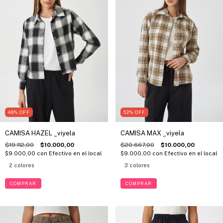
48
%
OFF
52
%
OFF
CAMISA HAZEL _viyela
CAMISA MAX _viyela
$19.112,00
$10.000,00
$20.667,00
$10.000,00
$9.000,00
con
Efectivo en el local
$9.000,00
con
Efectivo en el local
2 colores
3 colores
COMPRAR
COMPRAR