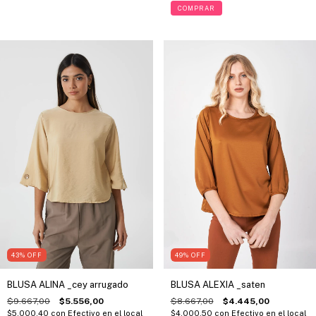
COMPRAR
49
%
OFF
43
%
OFF
BLUSA ALEXIA _saten
BLUSA ALINA _cey arrugado
$8.667,00
$4.445,00
$9.667,00
$5.556,00
$4.000,50
con
Efectivo en el local
$5.000,40
con
Efectivo en el local