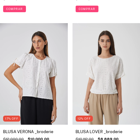
COMPRAR
COMPRAR
17
%
OFF
12
%
OFF
BLUSA VERONA _broderie
BLUSA LOVER _broderie
$12.000,00
$10.000,00
$10.112,00
$8.889,00