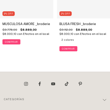
2
%
OFF
9
%
OFF
BLUSA FRESH _broderie
MUSCULOSA AMORE _broderie
$9.112,00
$8.889,00
$9.778,00
$8.889,00
$8.000,10
con
Efectivo en el local
$8.000,10
con
Efectivo en el local
2 colores
COMPRAR
COMPRAR
CATEGORÍAS