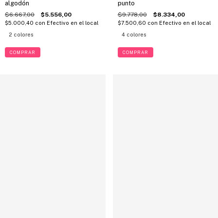
algodón
punto
$6.667,00
$5.556,00
$9.778,00
$8.334,00
$5.000,40
con
Efectivo en el local
$7.500,60
con
Efectivo en el local
2 colores
4 colores
COMPRAR
COMPRAR