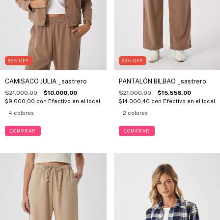
52
%
OFF
26
%
OFF
CAMISACO JULIA _sastrero
PANTALÓN BILBAO _sastrero
$21.000,00
$10.000,00
$21.000,00
$15.556,00
$9.000,00
con
Efectivo en el local
$14.000,40
con
Efectivo en el local
4 colores
2 colores
COMPRAR
COMPRAR