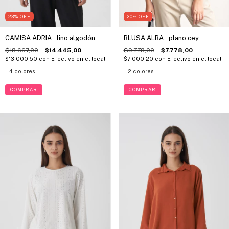
23
%
OFF
20
%
OFF
CAMISA ADRIA _lino algodón
BLUSA ALBA _plano cey
$18.667,00
$14.445,00
$9.778,00
$7.778,00
$13.000,50
con
Efectivo en el local
$7.000,20
con
Efectivo en el local
4 colores
2 colores
COMPRAR
COMPRAR