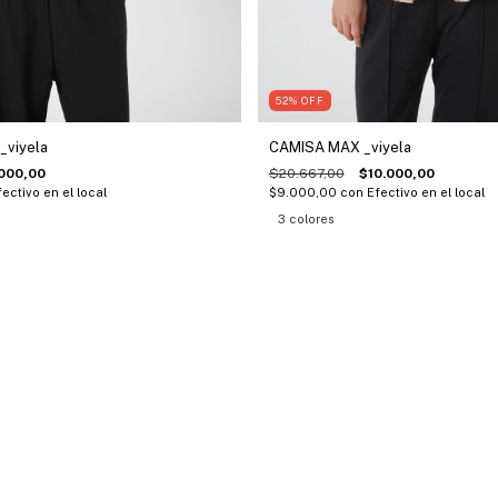
52
%
OFF
CAMISA MAX _viyela
_viyela
$20.667,00
$10.000,00
000,00
$9.000,00
con
Efectivo en el local
fectivo en el local
3 colores