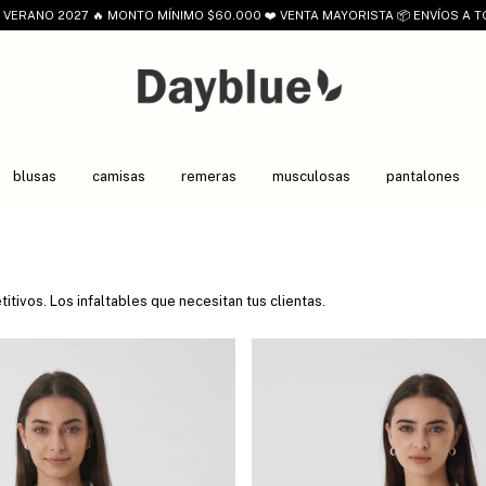
VERANO 2027 🔥 MONTO MÍNIMO $60.000 ❤️ VENTA MAYORISTA 📦 ENVÍOS A T
blusas
camisas
remeras
musculosas
pantalones
tivos. Los infaltables que necesitan tus clientas.