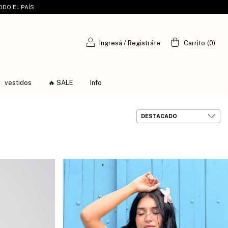
ODO EL PAÍS
Ingresá
/
Registráte
Carrito
(
0
)
vestidos
🔥 SALE
Info