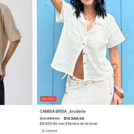
24
%
OFF
CAMISA BRISA _broderie
$13.889,00
$10.556,00
$9.500,40
con
Efectivo en el local
2 colores