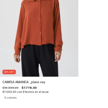
52
%
OFF
CAMISA AMANDA _plano cey
$16.334,00
$7.778,00
$7.000,20
con
Efectivo en el local
3 colores