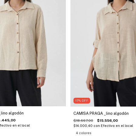
17
%
OFF
lino algodón
CAMISA PRAGA _lino algodón
4.445,00
$18.667,00
$15.556,00
fectivo en el local
$14.000,40
con
Efectivo en el local
4 colores