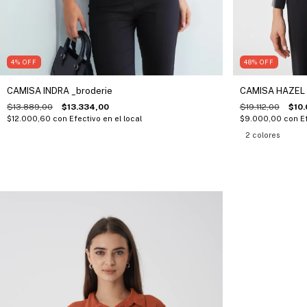
4
%
OFF
48
%
OFF
CAMISA INDRA _broderie
CAMISA HAZEL 
$13.889,00
$13.334,00
$19.112,00
$10.
$12.000,60
con
Efectivo en el local
$9.000,00
con
E
2 colores