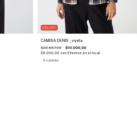
52
%
OFF
CAMISA DENIS _viyela
$20.667,00
$10.000,00
$9.000,00
con
Efectivo en el local
3 colores