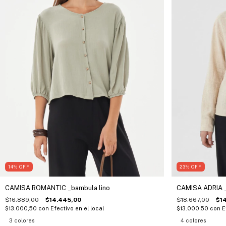
14
%
OFF
23
%
OFF
CAMISA ROMANTIC _bambula lino
CAMISA ADRIA _
$16.889,00
$14.445,00
$18.667,00
$1
$13.000,50
con
Efectivo en el local
$13.000,50
con
E
3 colores
4 colores