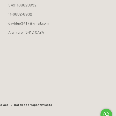
5491168828932
11-6882-8932
dayblue3417@gmail.com
Aranguren 3417, CABA
sá acá.
/
Botón de arrepentimiento