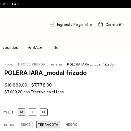
ODO EL PAÍS
Ingresá
/
Registráte
Carrito
(
0
)
vestidos
🔥 SALE
Info
Inicio
.
TIPO DE PRENDA
.
remeras
.
POLERA IARA _modal frizado
POLERA IARA _modal frizado
$10.889,00
$7.778,00
$7.000,20
con
Efectivo en el local
M
L
XL
TALLE
BEIGE
TERRACOTA
NEGRO
COLOR