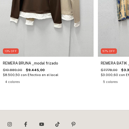
13
%
OFF
57
%
OFF
REMERA BRUNA _modal frizado
REMERA BATIK 
$10.889,00
$9.445,00
$7.778,00
$3.
$8.500,50
con
Efectivo en el local
$3.000,60
con
Ef
4 colores
5 colores