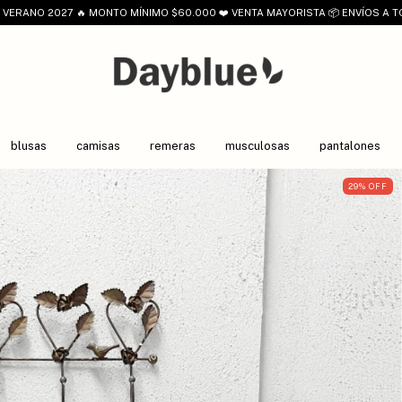
VERANO 2027 🔥 MONTO MÍNIMO $60.000 ❤️ VENTA MAYORISTA 📦 ENVÍOS A T
blusas
camisas
remeras
musculosas
pantalones
29
%
OFF