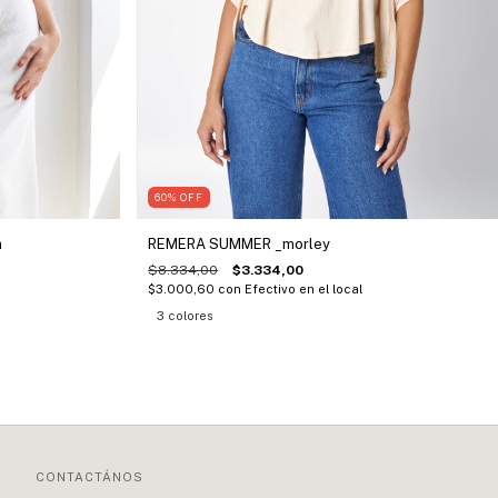
60
%
OFF
n
REMERA SUMMER _morley
$8.334,00
$3.334,00
$3.000,60
con
Efectivo en el local
3 colores
CONTACTÁNOS