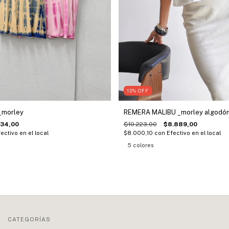
13
%
OFF
_morley
REMERA MALIBU _morley algodó
334,00
$10.223,00
$8.889,00
ectivo en el local
$8.000,10
con
Efectivo en el local
5 colores
CATEGORÍAS