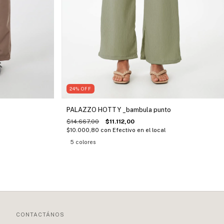
24
%
OFF
PALAZZO HOTTY _bambula punto
$14.667,00
$11.112,00
$10.000,80
con
Efectivo en el local
5 colores
CONTACTÁNOS