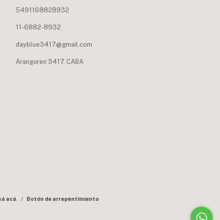
5491168828932
11-6882-8932
dayblue3417@gmail.com
Aranguren 3417, CABA
sá acá.
/
Botón de arrepentimiento