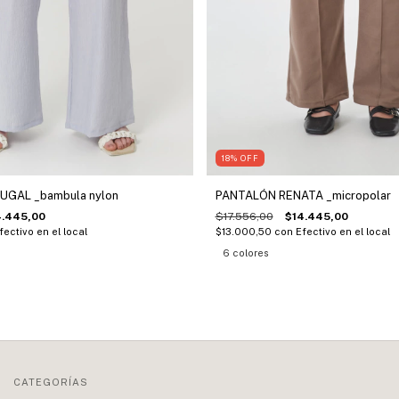
18
%
OFF
PANTALÓN RENATA _micropolar
GAL _bambula nylon
$17.556,00
$14.445,00
4.445,00
$13.000,50
con
Efectivo en el local
fectivo en el local
6 colores
CATEGORÍAS