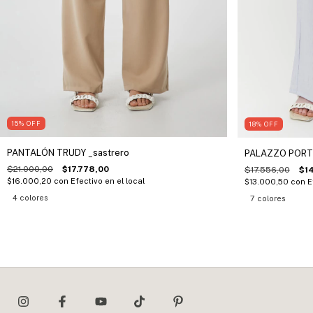
15
%
OFF
18
%
OFF
PANTALÓN TRUDY _sastrero
PALAZZO PORTU
$21.000,00
$17.778,00
$17.556,00
$1
$16.000,20
con
Efectivo en el local
$13.000,50
con
E
4 colores
7 colores