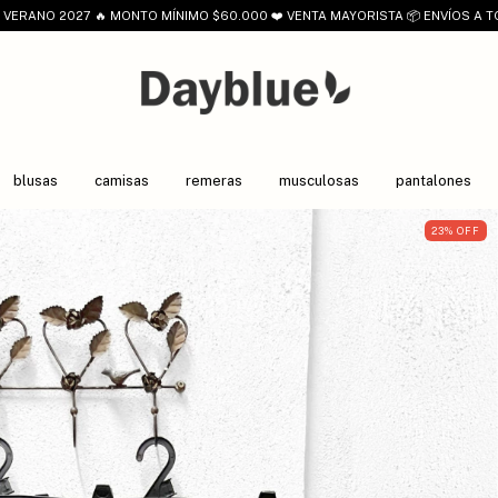
VERANO 2027 🔥 MONTO MÍNIMO $60.000 ❤️ VENTA MAYORISTA 📦 ENVÍOS A T
blusas
camisas
remeras
musculosas
pantalones
23
%
OFF