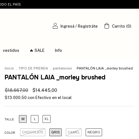
ODO EL PAÍS
Ingresá
/
Registráte
Carrito
(
0
)
vestidos
🔥 SALE
Info
Inicio
.
TIPO DE PRENDA
.
pantalones
.
PANTALÓN LAIA _morley brushed
PANTALÓN LAIA _morley brushed
$18.667,00
$14.445,00
$13.000,50
con
Efectivo en el local
M
L
XL
TALLE
CHOCOLATE
GRIS
CAMEL
NEGRO
COLOR