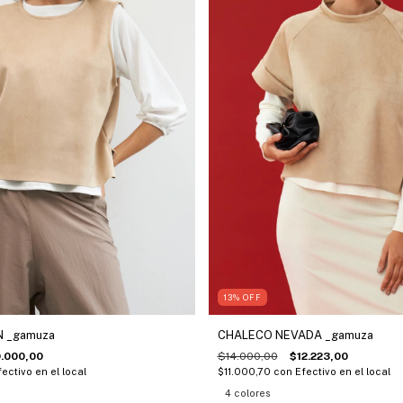
13
%
OFF
N _gamuza
CHALECO NEVADA _gamuza
0.000,00
$14.000,00
$12.223,00
fectivo en el local
$11.000,70
con
Efectivo en el local
4 colores