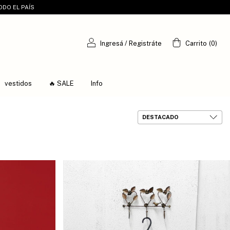
ODO EL PAÍS
Ingresá
/
Registráte
Carrito
(
0
)
vestidos
🔥 SALE
Info