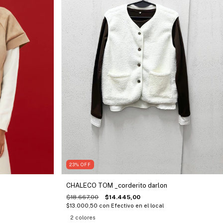
23
%
OFF
CHALECO TOM _corderito darlon
$18.667,00
$14.445,00
$13.000,50
con
Efectivo en el local
2 colores