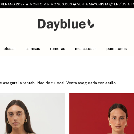
VERANO 2027 🔥 MONTO MÍNIMO $60.000 ❤️ VENTA MAYORISTA 📦 ENVÍOS A T
blusas
camisas
remeras
musculosas
pantalones
ue asegura la rentabilidad de tu local. Venta asegurada con estilo.