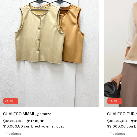
9
%
OFF
6
%
OFF
CHALECO MIAMI _gamuza
CHALECO TURI
$12.223,00
$11.112,00
$10.667,00
$1
$10.000,80
con
Efectivo en el local
$9.000,00
con
E
4 colores
4 colores