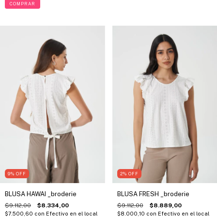
COMPRAR
2
%
OFF
9
%
OFF
BLUSA FRESH _broderie
BLUSA HAWAI _broderie
$9.112,00
$8.889,00
$9.112,00
$8.334,00
$8.000,10
con
Efectivo en el local
$7.500,60
con
Efectivo en el local