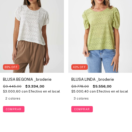
43
%
OFF
65
%
OFF
BLUSA LINDA _broderie
BLUSA BEGONIA _broderie
$9.778,00
$5.556,00
$9.445,00
$3.334,00
$5.000,40
con
Efectivo en el local
$3.000,60
con
Efectivo en el local
3 colores
2 colores
COMPRAR
COMPRAR