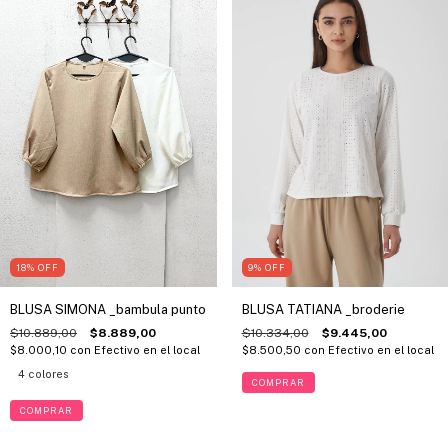
18
%
OFF
9
%
OFF
BLUSA SIMONA _bambula punto
BLUSA TATIANA _broderie
$10.889,00
$8.889,00
$10.334,00
$9.445,00
$8.000,10
con
Efectivo en el local
$8.500,50
con
Efectivo en el local
4 colores
COMPRAR
COMPRAR