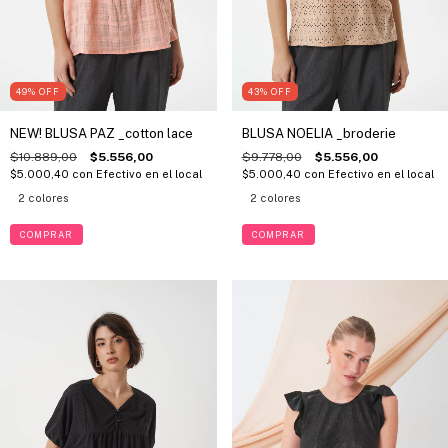
49
%
OFF
43
%
OFF
NEW! BLUSA PAZ _cotton lace
BLUSA NOELIA _broderie
$10.889,00
$5.556,00
$9.778,00
$5.556,00
$5.000,40
con
Efectivo en el local
$5.000,40
con
Efectivo en el local
2 colores
2 colores
COMPRAR
COMPRAR