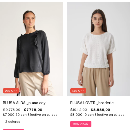
20
%
OFF
12
%
OFF
BLUSA ALBA _plano cey
BLUSA LOVER _broderie
$9.778,00
$7.778,00
$10.112,00
$8.889,00
$7.000,20
con
Efectivo en el local
$8.000,10
con
Efectivo en el local
2 colores
COMPRAR