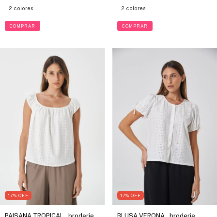
2 colores
2 colores
COMPRAR
COMPRAR
17
%
OFF
17
%
OFF
PAISANA TROPICAL _broderie
BLUSA VERONA _broderie