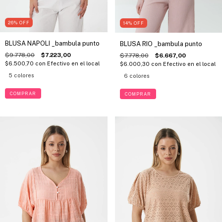
26
%
OFF
14
%
OFF
BLUSA NAPOLI _bambula punto
BLUSA RIO _bambula punto
$9.778,00
$7.223,00
$7.778,00
$6.667,00
$6.500,70
con
Efectivo en el local
$6.000,30
con
Efectivo en el local
5 colores
6 colores
COMPRAR
COMPRAR