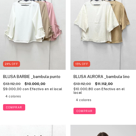
24
%
OFF
15
%
OFF
BLUSA BARBIE _bambula punto
BLUSA AURORA _bambula lino
$13.112,00
$10.000,00
$13.112,00
$11.112,00
$9.000,00
con
Efectivo en el local
$10.000,80
con
Efectivo en el
local
4 colores
4 colores
COMPRAR
COMPRAR