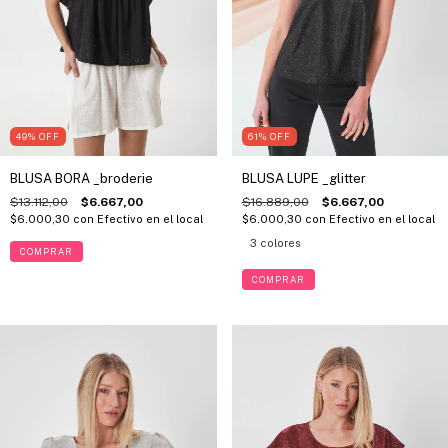
49
%
OFF
61
%
OFF
BLUSA BORA _broderie
BLUSA LUPE _glitter
$13.112,00
$6.667,00
$16.889,00
$6.667,00
$6.000,30
con
Efectivo en el local
$6.000,30
con
Efectivo en el local
3 colores
COMPRAR
COMPRAR