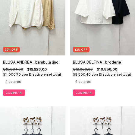
20
%
OFF
12
%
OFF
BLUSA ANDREA _bambula lino
BLUSA DELFINA _broderie
$15.334,00
$12.223,00
$12.000,00
$10.556,00
$11.000,70
con
Efectivo en el local
$9.500,40
con
Efectivo en el local
4 colores
2 colores
COMPRAR
COMPRAR