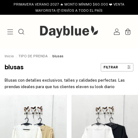
PRIMAVERA VERANO 2027 🔥 MONTO MÍNIMO $60.000 ❤️ VENTA
MAYORISTA 📦 ENVÍOS A TODO EL PAÍS
0
Inicio
.
TIPO DE PRENDA
.
blusas
blusas
FILTRAR
Blusas con detalles exclusivos, talles y calidades perfectas. Las
prendas ideales para que tus clientes eleven su look diario