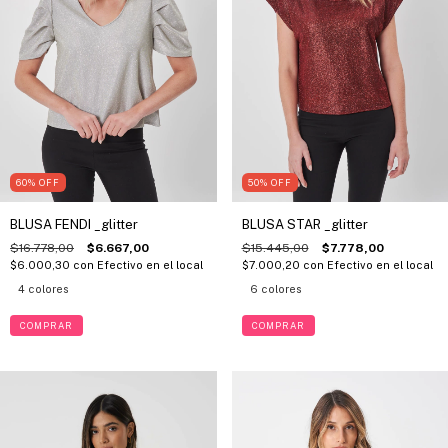
50
%
OFF
60
%
OFF
BLUSA STAR _glitter
BLUSA FENDI _glitter
$15.445,00
$7.778,00
$16.778,00
$6.667,00
$7.000,20
con
Efectivo en el local
$6.000,30
con
Efectivo en el local
6 colores
4 colores
COMPRAR
COMPRAR