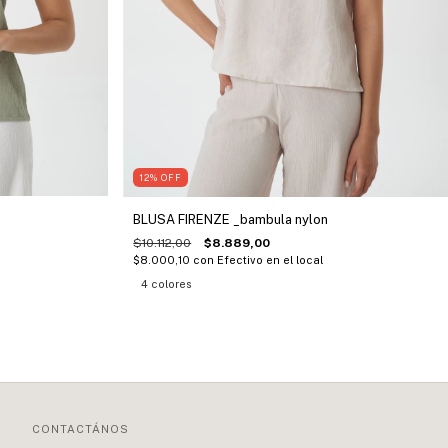
12
%
OFF
BLUSA FIRENZE _bambula nylon
$10.112,00
$8.889,00
$8.000,10
con
Efectivo en el local
4 colores
CONTACTÁNOS