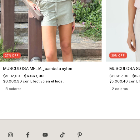
27
%
OFF
36
%
OFF
MUSCULOSA MELIA _bambula nylon
MUSCULOSA SUR
$9.112,00
$6.667,00
$8.667,00
$5.
$6.000,30
con
Efectivo en el local
$5.000,40
con
Ef
5 colores
2 colores