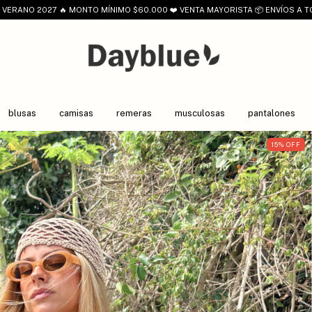
VERANO 2027 🔥 MONTO MÍNIMO $60.000 ❤️ VENTA MAYORISTA 📦 ENVÍOS A T
blusas
camisas
remeras
musculosas
pantalones
15
%
OFF