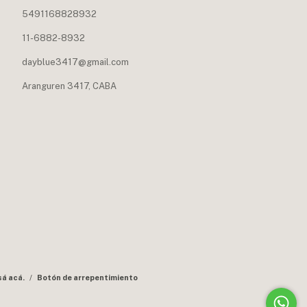
5491168828932
11-6882-8932
dayblue3417@gmail.com
Aranguren 3417, CABA
sá acá.
/
Botón de arrepentimiento