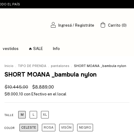
ODO EL PAÍS
Ingresá
/
Registráte
Carrito
(
0
)
vestidos
🔥 SALE
Info
Inicio
.
TIPO DE PRENDA
.
pantalones
.
SHORT MOANA _bambula nylon
SHORT MOANA _bambula nylon
$10.445,00
$8.889,00
$8.000,10
con
Efectivo en el local
M
L
XL
TALLE
CELESTE
ROSA
VISÓN
NEGRO
COLOR