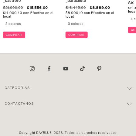
_sastrero
_parachute
$10
$21.000,00
$15.556,00
$16.445,00
$8.889,00
$6.
loca
$14.000,40
con
Efectivo en el
$8.000,10
con
Efectivo en el
local
local
4 c
2 colores
3 colores
CO
COMPRAR
COMPRAR
CATEGORÍAS
CONTACTÁNOS
Copyright DAYBLUE - 2026. Todos los derechos reservados.