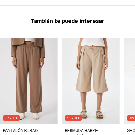
También te puede interesar
26
%
OFF
46
%
OFF
39
PANTALÓN BILBAO
BERMUDA HARPIE
SHO