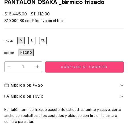
PANTALÓN OSAKA _térmico frizado
$16.445,00
$11.112,00
$10.000,80
con
Efectivo en el local
M
L
XL
TALLE
NEGRO
COLOR
MEDIOS DE PAGO
MEDIOS DE ENVÍO
Pantalón térmico frizado excelente calidad, calentito y suave, corte
ancho con bolsillos a los costados y elástico con tira en la cintura
con tira para atar.